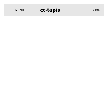
:^:..:^:.
.:^:.
.:^:.
.:^:.
.:^:.
.:^:.
.:^:.
.:^:.
.:^:.
.:^:.
.:^:.
.
WE MAKE RUGS
MENU
SHOP
:^:..:^:.
.:^:.
.:^:.
.:^:.
.:^:.
.:^:.
.:^:.
.:^:.
.:^:.
.:^:.
.:^:.
.