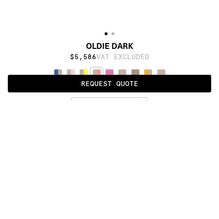
OLDIE DARK
$5,586
VAT EXCLUDED
REQUEST QUOTE
ORANGE
ALSO AVAILABLE IN
:
:
:
:
:
:
:
:
:
:
:
:
:
:
:
:
:
:
:
:
:
:
:
:
:
:
:
:
:
:
:
:
:
:
:
:
:
:
OLDIE 
OLDIE 
OLDIE 
OLDIE 
OLDIE 
DAMIER
FULL
SOIE
DARK
LIGHT
:
:
:
:
:
:
:
:
:
:
:
:
:
:
:
:
:
:
:
:
:
:
:
:
:
:
:
:
:
:
:
:
:
:
:
:
:
:
:
:
:
:
:
:
:
:
:
:
:
:
:
:
:
:
:
:
:
:
:
:
:
:
:
:
:
:
:
:
:
PRODUCT DETAILS
DESCRIPTION