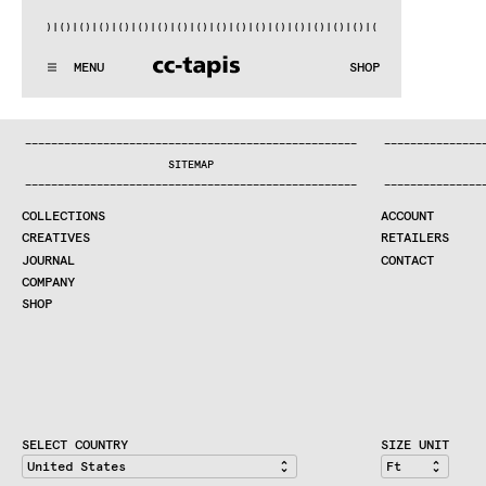
()|()
|()
|()
|()
|()
|()
|()
|()
|()
|()
|()
|()
|()
|()
|()
|()
|
:^:..:^:.
.:^:.
.:^:.
.:^:.
.:^:.
.:^:.
.:^:.
.:^:.
.:^:.
.
MENU
SHOP
WE MAKE RUGS
:^:..:^:.
.:^:.
.:^:.
.:^:.
.:^:.
.:^:.
.:^:.
.:^:.
.:^:.
.
COLLECTIONS
—
—
—
—
—
—
—
—
—
—
—
—
—
—
—
—
—
—
—
—
—
—
—
—
—
—
—
—
—
—
—
—
—
—
—
—
—
—
—
—
—
—
—
—
—
—
—
—
—
—
—
—
—
—
—
—
—
—
—
—
—
—
—
—
—
—
SEARCH
SITEMAP
CREATIVES
—
—
—
—
—
—
—
—
—
—
—
—
—
—
—
—
—
—
—
—
—
—
—
—
—
—
—
—
—
—
—
—
—
—
—
—
—
—
—
—
—
—
—
—
—
—
—
—
—
—
—
—
—
—
—
—
—
—
—
—
—
—
—
—
—
—
JOURNAL
COLLECTIONS
ACCOUNT
COMPANY
CREATIVES
RETAILERS
CONTRACT DIVISION
JOURNAL
CONTACT
COMPANY
SHOP
SHOP
CART
ACCOUNT
RETAILERS
CONTACT
SELECT COUNTRY
SIZE UNIT