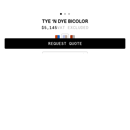
TYE ‘N DYE BICOLOR
$5,145
VAT EXCLUDED
REQUEST QUOTE
BLUE / BEIGE
ALSO AVAILABLE IN
:
:
:
:
:
:
:
:
:
:
:
:
:
:
:
:
:
:
:
:
:
:
:
:
:
:
:
:
:
:
:
:
:
:
:
:
:
:
TYE’N’DYE
TYE ‘N 
TYE ‘N 
DYE 
DYE 
BICOLOR
SOIE
:
:
:
:
:
:
:
:
:
:
:
:
:
:
:
:
:
:
:
:
:
:
:
:
:
:
:
:
:
:
:
:
:
:
:
:
:
:
:
:
:
:
:
:
:
:
:
:
:
:
:
:
:
:
:
:
:
:
:
:
:
:
:
:
:
:
:
:
:
PRODUCT DETAILS
CUSTOMIZATION
MATERIALS