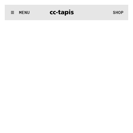
..:^:.
.:^:.
.:^:.
.:^:.
.:^:.
.:^:.
.:^:.
.:^:.
.:^:.
.:^:.
.:^:.
.:^:
WE MAKE RUGS
MENU
SHOP
..:^:.
.:^:.
.:^:.
.:^:.
.:^:.
.:^:.
.:^:.
.:^:.
.:^:.
.:^:.
.:^:.
.:^: