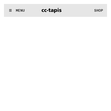
:..:^:.
.:^:.
.:^:.
.:^:.
.:^:.
.:^:.
.:^:.
.:^:.
.:^:.
.:^:.
.:^:.
.:^
WE MAKE RUGS
MENU
SHOP
:..:^:.
.:^:.
.:^:.
.:^:.
.:^:.
.:^:.
.:^:.
.:^:.
.:^:.
.:^:.
.:^:.
.:^