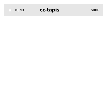
:^:..:^:.
.:^:.
.:^:.
.:^:.
.:^:.
.:^:.
.:^:.
.:^:.
.:^:.
.:^:.
.:^:.
.
WE MAKE RUGS
MENU
SHOP
:^:..:^:.
.:^:.
.:^:.
.:^:.
.:^:.
.:^:.
.:^:.
.:^:.
.:^:.
.:^:.
.:^:.
.