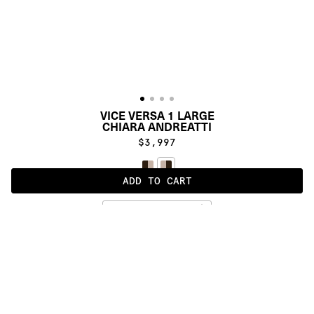
VICE VERSA 1 LARGE
CHIARA ANDREATTI
$3,997
ADD TO CART
LIGHT
ALSO AVAILABLE IN
:
:
:
:
:
:
:
:
:
:
:
:
:
:
:
:
:
:
:
:
:
:
:
:
:
:
:
:
:
:
:
:
:
:
:
:
:
:
VICE 
VICE 
VICE 
VERSA 
VERSA 
VERSA 