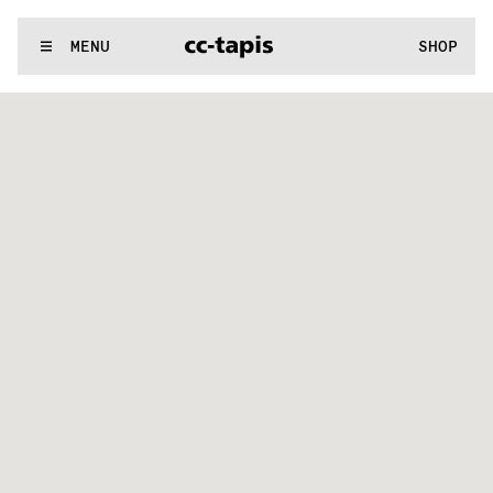
:..:^:.
.:^:.
.:^:.
.:^:.
.:^:.
.:^:.
.:^:.
.:^:.
.:^:.
.:^:.
.:^:.
.:^
WE MAKE RUGS
MENU
SHOP
:..:^:.
.:^:.
.:^:.
.:^:.
.:^:.
.:^:.
.:^:.
.:^:.
.:^:.
.:^:.
.:^:.
.:^