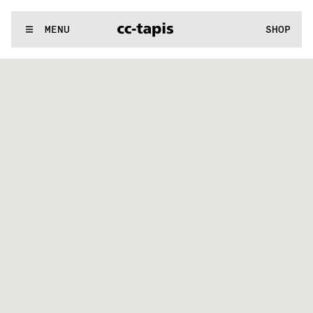
..:^:.
.:^:.
.:^:.
.:^:.
.:^:.
.:^:.
.:^:.
.:^:.
.:^:.
.:^:.
.:^:.
.:^:
WE MAKE RUGS
MENU
SHOP
..:^:.
.:^:.
.:^:.
.:^:.
.:^:.
.:^:.
.:^:.
.:^:.
.:^:.
.:^:.
.:^:.
.:^: