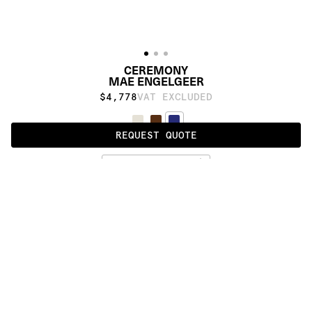
CEREMONY
MAE ENGELGEER
$4,778
VAT EXCLUDED
REQUEST QUOTE
EVENING GLOW
ALSO AVAILABLE IN
:
:
:
:
:
:
:
:
:
:
:
:
:
:
:
:
:
:
:
:
:
:
:
:
:
:
:
:
:
:
:
:
:
:
:
:
:
:
CEREMONY
FOCUS
:
:
:
:
:
:
:
:
:
:
:
:
:
:
:
:
:
:
:
:
:
:
:
:
:
:
:
:
:
:
:
:
:
:
:
:
:
:
:
:
:
:
:
:
:
:
:
:
:
:
:
:
:
:
:
:
:
:
:
:
:
:
:
:
:
:
:
:
:
PRODUCT DETAILS