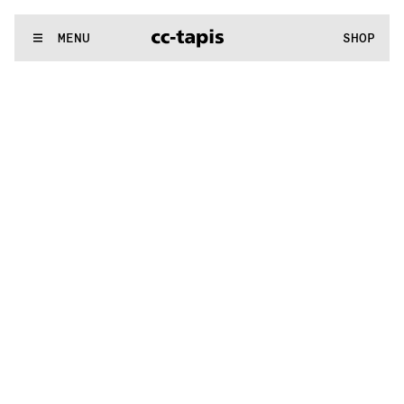
.:^:.
.:^:.
.:^:.
.:^:.
.:^:.
.:^:.
.:^:.
.:^:.
.:^:.
.:^:.
.:^:.
.:^:.
WE MAKE RUGS
MENU
SHOP
.:^:.
.:^:.
.:^:.
.:^:.
.:^:.
.:^:.
.:^:.
.:^:.
.:^:.
.:^:.
.:^:.
.:^:.