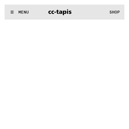
.:^:.
.:^:.
.:^:.
.:^:.
.:^:.
.:^:.
.:^:.
.:^:.
.:^:.
.:^:.
.:^:.
.:^:.
WE MAKE RUGS
MENU
SHOP
.:^:.
.:^:.
.:^:.
.:^:.
.:^:.
.:^:.
.:^:.
.:^:.
.:^:.
.:^:.
.:^:.
.:^:.