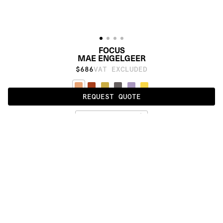
FOCUS
MAE ENGELGEER
$686
VAT EXCLUDED
REQUEST QUOTE
BLUSH
ALSO AVAILABLE IN
:
:
:
:
:
:
:
:
:
:
:
:
:
:
:
:
:
:
:
:
:
:
:
:
:
:
:
:
:
:
:
:
:
:
:
:
:
:
CEREMONY
FOCUS
:
:
:
:
:
:
:
:
:
:
:
:
:
:
:
:
:
:
:
:
:
:
:
:
:
:
:
:
:
:
:
:
:
:
:
:
:
:
:
:
:
:
:
:
:
:
:
:
:
:
:
:
:
:
:
:
:
:
:
:
:
:
:
:
:
:
:
:
:
PRODUCT DETAILS