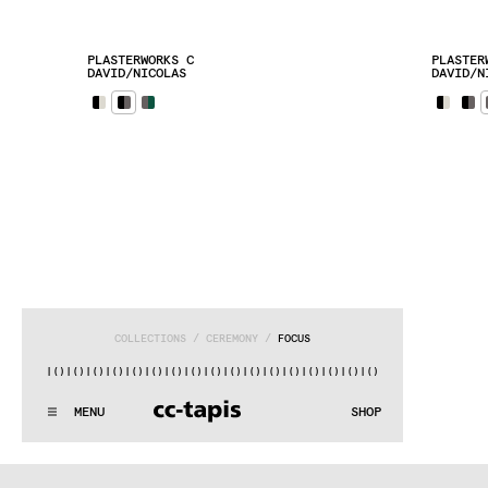
PLASTERWORKS C
PLASTER
DAVID/NICOLAS
DAVID/N
COLLECTIONS
 / 
CEREMONY
 / 
FOCUS
)|()
|()
|()
|()
|()
|()
|()
|()
|()
|()
|()
|()
|()
|()
|()
|()
|(
:..:^:.
.:^:.
.:^:.
.:^:.
.:^:.
.:^:.
.:^:.
.:^:.
.:^:.
.:^
MENU
SHOP
WE MAKE RUGS
:..:^:.
.:^:.
.:^:.
.:^:.
.:^:.
.:^:.
.:^:.
.:^:.
.:^:.
.:^
COLLECTIONS