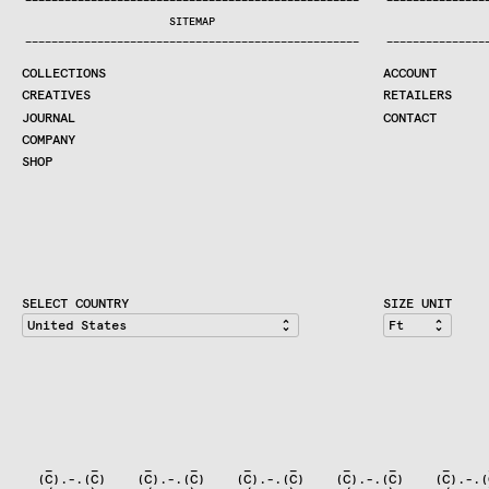
—
—
—
—
—
—
—
—
—
—
—
—
—
—
—
—
—
—
—
—
—
—
—
—
—
—
—
—
—
—
—
—
—
—
—
—
—
—
—
—
—
—
—
—
—
—
—
—
—
—
—
—
—
—
—
—
—
—
—
—
—
—
—
—
—
—
SEARCH
SITEMAP
CREATIVES
—
—
—
—
—
—
—
—
—
—
—
—
—
—
—
—
—
—
—
—
—
—
—
—
—
—
—
—
—
—
—
—
—
—
—
—
—
—
—
—
—
—
—
—
—
—
—
—
—
—
—
—
—
—
—
—
—
—
—
—
—
—
—
—
—
—
JOURNAL
COLLECTIONS
ACCOUNT
COMPANY
CREATIVES
RETAILERS
CONTRACT DIVISION
JOURNAL
CONTACT
COMPANY
SHOP
SHOP
CART
ACCOUNT
RETAILERS
CONTACT
SELECT COUNTRY
SIZE UNIT
   _     _      _     _      _     _      _     _      _     
  (C).-.(C)    (C).-.(C)    (C).-.(C)    (C).-.(C)    (C).-.(