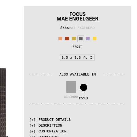
FOCUS
MAE ENGELGEER
$686
VAT EXCLUDED
FROST
ALSO AVAILABLE IN
:
:
:
:
:
:
:
:
:
:
:
:
:
:
:
:
:
:
:
:
:
:
:
:
CEREMONY
FOCUS
:
:
:
:
:
:
:
:
:
:
:
:
:
:
:
:
:
:
:
:
:
:
:
:
:
:
:
:
:
:
:
:
:
:
:
:
:
:
:
:
:
:
:
:
:
:
:
:
:
:
:
PRODUCT DETAILS
DESCRIPTION
MATERIALS
CUSTOMIZATION
Wool
Proudly made by hand in India.
DOWNLOADS