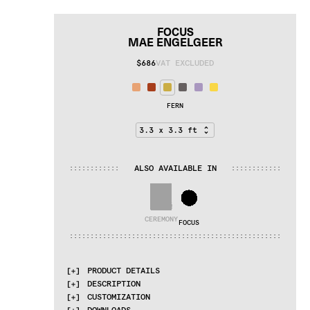
FOCUS
MAE ENGELGEER
$686
VAT EXCLUDED
FERN
ALSO AVAILABLE IN
:
:
:
:
:
:
:
:
:
:
:
:
:
:
:
:
:
:
:
:
:
:
:
:
CEREMONY
FOCUS
:
:
:
:
:
:
:
:
:
:
:
:
:
:
:
:
:
:
:
:
:
:
:
:
:
:
:
:
:
:
:
:
:
:
:
:
:
:
:
:
:
:
:
:
:
:
:
:
:
:
:
PRODUCT DETAILS
DESCRIPTION
MATERIALS
CUSTOMIZATION
Wool
Proudly made by hand in India.
DOWNLOADS