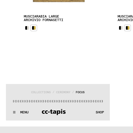
MUSCIARABIA LARGE
MUSCIAR
ARCHIVIO FORNASETTI
ARCHIVI
COLLECTIONS
 / 
CEREMONY
 / 
FOCUS
()|()
|()
|()
|()
|()
|()
|()
|()
|()
|()
|()
|()
|()
|()
|()
|()
|
^:..:^:.
.:^:.
.:^:.
.:^:.
.:^:.
.:^:.
.:^:.
.:^:.
.:^:.
.:
MENU
SHOP
WE MAKE RUGS
^:..:^:.
.:^:.
.:^:.
.:^:.
.:^:.
.:^:.
.:^:.
.:^:.
.:^:.
.:
COLLECTIONS