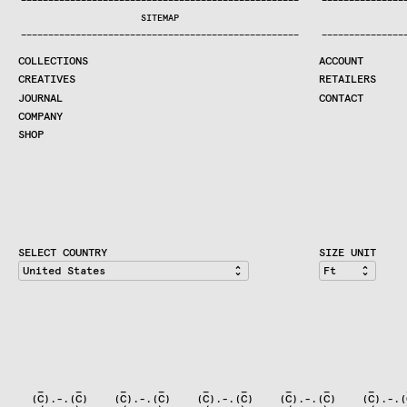
—
—
—
—
—
—
—
—
—
—
—
—
—
—
—
—
—
—
—
—
—
—
—
—
—
—
—
—
—
—
—
—
—
—
—
—
—
—
—
—
—
—
—
—
—
—
—
—
—
—
—
—
—
—
—
—
—
—
—
—
—
—
—
—
—
—
SEARCH
SITEMAP
CREATIVES
—
—
—
—
—
—
—
—
—
—
—
—
—
—
—
—
—
—
—
—
—
—
—
—
—
—
—
—
—
—
—
—
—
—
—
—
—
—
—
—
—
—
—
—
—
—
—
—
—
—
—
—
—
—
—
—
—
—
—
—
—
—
—
—
—
—
JOURNAL
COLLECTIONS
ACCOUNT
COMPANY
CREATIVES
RETAILERS
CONTRACT DIVISION
JOURNAL
CONTACT
COMPANY
SHOP
SHOP
CART
ACCOUNT
RETAILERS
CONTACT
SELECT COUNTRY
SIZE UNIT
   _     _      _     _      _     _      _     _      _     
  (C).-.(C)    (C).-.(C)    (C).-.(C)    (C).-.(C)    (C).-.(