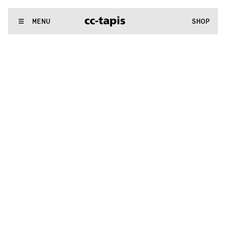
.:^:.
.:^:.
.:^:.
.:^:.
.:^:.
.:^:.
.:^:.
.:^:.
.:^:.
.:^:.
.:^:.
.:^:.
WE MAKE RUGS
MENU
SHOP
.:^:.
.:^:.
.:^:.
.:^:.
.:^:.
.:^:.
.:^:.
.:^:.
.:^:.
.:^:.
.:^:.
.:^:.