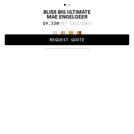
BLISS BIG ULTIMATE
MAE ENGELGEER
$9,330
VAT EXCLUDED
REQUEST QUOTE
GOLD
ALSO AVAILABLE IN
:
:
:
:
:
:
:
:
:
:
:
:
:
:
:
:
:
:
:
:
:
:
:
:
:
:
:
:
:
:
:
:
:
:
:
:
:
:
BLISS 
BLISS 
BLISS 
BLISS 
BLISS 
BLISS 
BIG 
ULTIMATE
BIG
ROUND
STANDARD
WALL
ULTIMATE
:
:
:
:
:
:
:
:
:
:
:
:
:
:
:
:
:
:
:
:
:
:
:
:
:
:
:
:
:
:
:
:
:
:
:
:
:
:
:
:
:
:
:
:
:
:
:
:
:
:
:
:
:
:
:
:
:
:
:
:
:
:
:
:
:
:
:
:
:
PRODUCT DETAILS
DESCRIPTION
MATERIALS
cotton weave, himalayan wool, pure silk
CUSTOMIZATION