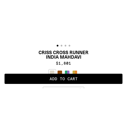
CRISS CROSS RUNNER
INDIA MAHDAVI
$1,801
ADD TO CART
FULL BUTTER
ALSO AVAILABLE IN
:
:
:
:
:
:
:
:
:
:
:
:
:
:
:
:
:
:
:
:
:
:
:
:
:
:
:
:
:
:
:
:
:
:
:
:
:
: