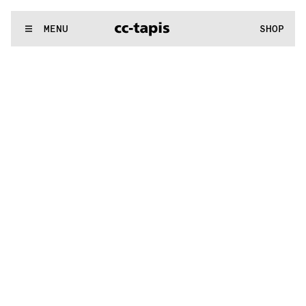
:^:..:^:.
.:^:.
.:^:.
.:^:.
.:^:.
.:^:.
.:^:.
.:^:.
.:^:.
.:^:.
.:^:.
.
WE MAKE RUGS
MENU
SHOP
:^:..:^:.
.:^:.
.:^:.
.:^:.
.:^:.
.:^:.
.:^:.
.:^:.
.:^:.
.:^:.
.:^:.
.