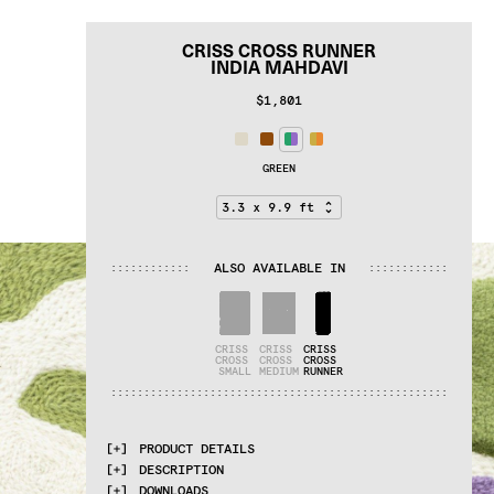
CRISS CROSS RUNNER
INDIA MAHDAVI
$1,801
GREEN
ALSO AVAILABLE IN
:
:
:
:
:
:
:
:
:
:
:
:
:
:
:
:
:
:
:
:
:
:
:
:
CRISS 
CRISS 
CRISS 
CROSS 
CROSS 
CROSS 
SMALL
MEDIUM
RUNNER
:
:
:
:
:
:
:
:
:
:
:
:
:
:
:
:
:
:
:
:
:
:
:
:
:
:
:
:
:
:
:
:
:
:
:
:
:
:
:
:
:
:
:
:
:
:
:
:
:
:
:
PRODUCT DETAILS
DESCRIPTION
MATERIALS
DOWNLOADS
100% wool