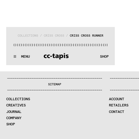
COLLECTIONS
 / 
CRISS CROSS
 / 
CRISS CROSS RUNNER
)|()
|()
|()
|()
|()
|()
|()
|()
|()
|()
|()
|()
|()
|()
|()
|()
|(
^:..:^:.
.:^:.
.:^:.
.:^:.
.:^:.
.:^:.
.:^:.
.:^:.
.:^:.
.:
MENU
SHOP
WE MAKE RUGS
^:..:^:.
.:^:.
.:^:.
.:^:.
.:^:.
.:^:.
.:^:.
.:^:.
.:^:.
.:
COLLECTIONS
—
—
—
—
—
—
—
—
—
—
—
—
—
—
—
—
—
—
—
—
—
—
—
—
—
—
—
—
—
—
—
—
—
—
—
—
—
—
—
—
—
—
—
—
—
—
—
—
—
—
—
—
—
—
—
—
—
—
—
—
—
—
—
—
—
—
SEARCH
SITEMAP
CREATIVES
—
—
—
—
—
—
—
—
—
—
—
—
—
—
—
—
—
—
—
—
—
—
—
—
—
—
—
—
—
—
—
—
—
—
—
—
—
—
—
—
—
—
—
—
—
—
—
—
—
—
—
—
—
—
—
—
—
—
—
—
—
—
—
—
—
—
JOURNAL
COLLECTIONS
ACCOUNT
COMPANY
CREATIVES
RETAILERS
CONTRACT DIVISION
JOURNAL
CONTACT
COMPANY
SHOP
SHOP
CART