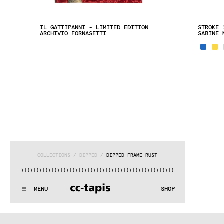
IL GATTIPANNI - LIMITED EDITION
STROKE 
ARCHIVIO FORNASETTI
SABINE 
COLLECTIONS
 / 
DIPPED
 / 
DIPPED FRAME RUST
()|()
|()
|()
|()
|()
|()
|()
|()
|()
|()
|()
|()
|()
|()
|()
|()
|
^:..:^:.
.:^:.
.:^:.
.:^:.
.:^:.
.:^:.
.:^:.
.:^:.
.:^:.
.:
MENU
SHOP
WE MAKE RUGS
^:..:^:.
.:^:.
.:^:.
.:^:.
.:^:.
.:^:.
.:^:.
.:^:.
.:^:.
.:
COLLECTIONS