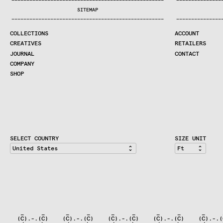
—
—
—
—
—
—
—
—
—
—
—
—
—
—
—
—
—
—
—
—
—
—
—
—
—
—
—
—
—
—
—
—
—
—
—
—
—
—
—
—
—
—
—
—
—
—
—
—
—
—
—
—
—
—
—
—
—
—
—
—
—
—
—
—
—
—
SEARCH
SITEMAP
CREATIVES
—
—
—
—
—
—
—
—
—
—
—
—
—
—
—
—
—
—
—
—
—
—
—
—
—
—
—
—
—
—
—
—
—
—
—
—
—
—
—
—
—
—
—
—
—
—
—
—
—
—
—
—
—
—
—
—
—
—
—
—
—
—
—
—
—
—
JOURNAL
COLLECTIONS
ACCOUNT
COMPANY
CREATIVES
RETAILERS
CONTRACT DIVISION
JOURNAL
CONTACT
COMPANY
SHOP
SHOP
CART
ACCOUNT
RETAILERS
CONTACT
SELECT COUNTRY
SIZE UNIT
   _     _      _     _      _     _      _     _      _     
  (C).-.(C)    (C).-.(C)    (C).-.(C)    (C).-.(C)    (C).-.(