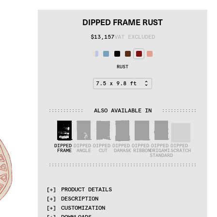
DIPPED FRAME RUST
$13,157
VAT EXCLUDED
RUST
ALSO AVAILABLE IN
:
:
:
:
:
:
:
:
:
:
:
:
:
:
:
:
:
:
:
:
:
:
:
:
DIPPED 
DIPPED 
DIPPED 
DIPPED 
DIPPED 
DIPPED 
DIPPED 
FRAME
ANGLE
CUT
DAMASK
RIBBON
ORIGAMI 
SCRATCH
STANDARD
:
:
:
:
:
:
:
:
:
:
:
:
:
:
:
:
:
:
:
:
:
:
:
:
:
:
:
:
:
:
:
:
:
:
:
:
:
:
:
:
:
:
:
:
:
:
:
:
:
:
:
PRODUCT DETAILS
DESCRIPTION
MATERIALS
CUSTOMIZATION
Himalayan wool, silk and aloe
Dipped Collection: A collection based on 
DOWNLOADS