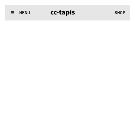
:^:..:^:.
.:^:.
.:^:.
.:^:.
.:^:.
.:^:.
.:^:.
.:^:.
.:^:.
.:^:.
.:^:.
.
WE MAKE RUGS
MENU
SHOP
:^:..:^:.
.:^:.
.:^:.
.:^:.
.:^:.
.:^:.
.:^:.
.:^:.
.:^:.
.:^:.
.:^:.
.