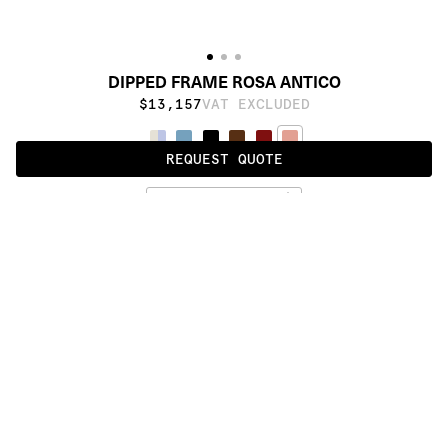
DIPPED FRAME ROSA ANTICO
$13,157
VAT EXCLUDED
REQUEST QUOTE
FULL ROSA ANTICO
ALSO AVAILABLE IN
:
:
:
:
:
:
:
:
:
:
:
:
:
:
:
:
:
:
:
:
:
:
:
:
:
:
:
:
:
:
:
:
:
:
:
:
:
:
DIPPED 
DIPPED 
DIPPED 
DIPPED 
DIPPED 
DIPPED 
DIPPED 
FRAME
ANGLE
CUT
DAMASK
RIBBON
ORIGAMI 
SCRATCH
STANDARD
:
:
:
:
:
:
:
:
:
:
:
:
:
:
:
:
:
:
:
:
:
:
:
:
:
:
:
:
:
:
:
:
:
:
:
:
:
:
:
:
:
:
:
:
:
:
:
:
:
:
:
:
:
:
:
:
:
:
:
:
:
:
:
:
:
:
:
:
:
PRODUCT DETAILS
DESCRIPTION