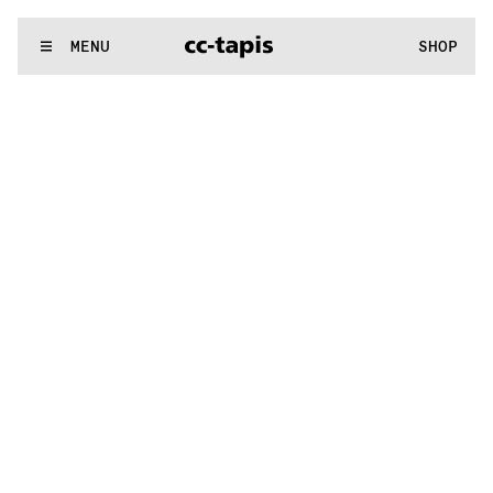
.:^:.
.:^:.
.:^:.
.:^:.
.:^:.
.:^:.
.:^:.
.:^:.
.:^:.
.:^:.
.:^:.
.:^:.
WE MAKE RUGS
MENU
SHOP
.:^:.
.:^:.
.:^:.
.:^:.
.:^:.
.:^:.
.:^:.
.:^:.
.:^:.
.:^:.
.:^:.
.:^:.