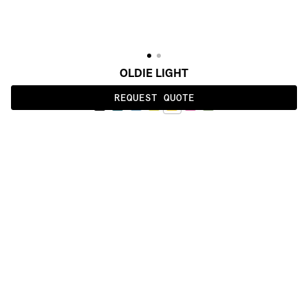
OLDIE LIGHT
REQUEST QUOTE
YELLOW
ALSO AVAILABLE IN
:
:
:
:
:
:
:
:
:
:
:
:
:
:
:
:
:
:
:
:
:
:
:
:
:
:
:
:
:
:
:
:
:
:
:
:
:
:
OLDIE 
OLDIE 
OLDIE 
OLDIE 
OLDIE 
DAMIER
FULL
SOIE
DARK
LIGHT
:
:
:
:
:
:
:
:
:
:
:
:
:
:
:
:
:
:
:
:
:
:
:
:
:
:
:
:
:
:
:
:
:
:
:
:
:
:
:
:
:
:
:
:
:
:
:
:
:
:
:
:
:
:
:
:
:
:
:
:
:
:
:
:
:
:
:
:
:
PRODUCT DETAILS
DESCRIPTION
MATERIALS
dark and light undyed himalayan wool
CUSTOMIZATION
Beauty in simplicity, thick undyed Himalayan 