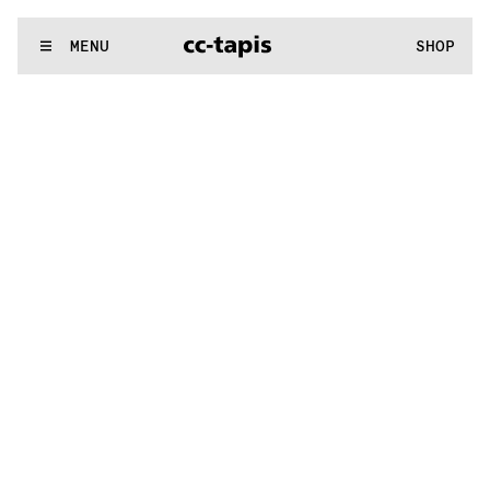
.:^:.
.:^:.
.:^:.
.:^:.
.:^:.
.:^:.
.:^:.
.:^:.
.:^:.
.:^:.
.:^:.
.:^:.
WE MAKE RUGS
MENU
SHOP
.:^:.
.:^:.
.:^:.
.:^:.
.:^:.
.:^:.
.:^:.
.:^:.
.:^:.
.:^:.
.:^:.
.:^:.