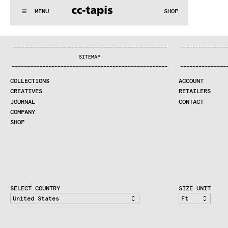
..:^:.
.:^:.
.:^:.
.:^:.
.:^:.
.:^:.
.:^:.
.:^:.
.:^:.
.:^:
MENU
SHOP
WE MAKE RUGS
..:^:.
.:^:.
.:^:.
.:^:.
.:^:.
.:^:.
.:^:.
.:^:.
.:^:.
.:^:
COLLECTIONS
—
—
—
—
—
—
—
—
—
—
—
—
—
—
—
—
—
—
—
—
—
—
—
—
—
—
—
—
—
—
—
—
—
—
—
—
—
—
—
—
—
—
—
—
—
—
—
—
—
—
—
—
—
—
—
—
—
—
—
—
—
—
—
—
—
—
SEARCH
SITEMAP
CREATIVES
—
—
—
—
—
—
—
—
—
—
—
—
—
—
—
—
—
—
—
—
—
—
—
—
—
—
—
—
—
—
—
—
—
—
—
—
—
—
—
—
—
—
—
—
—
—
—
—
—
—
—
—
—
—
—
—
—
—
—
—
—
—
—
—
—
—
JOURNAL
COLLECTIONS
ACCOUNT
COMPANY
CREATIVES
RETAILERS
CONTRACT DIVISION
JOURNAL
CONTACT
COMPANY
SHOP
SHOP
CART
ACCOUNT
RETAILERS
CONTACT
SELECT COUNTRY
SIZE UNIT