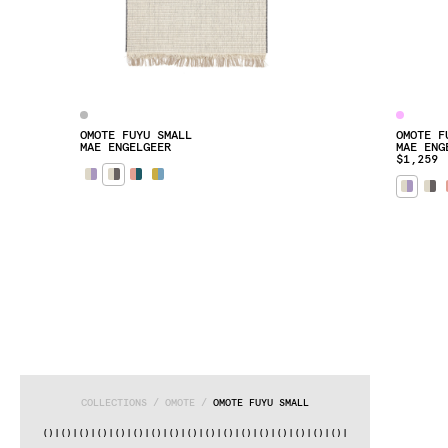
OMOTE FUYU SMALL
OMOTE F
MAE ENGELGEER
MAE ENG
$1,259
COLLECTIONS
 / 
OMOTE
 / 
OMOTE FUYU SMALL
|()
|()
|()
|()
|()
|()
|()
|()
|()
|()
|()
|()
|()
|()
|()
|()
|()