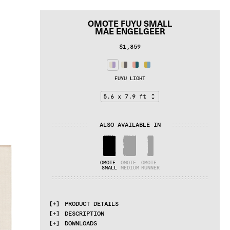
OMOTE FUYU SMALL
MAE ENGELGEER
$1,859
FUYU LIGHT
ALSO AVAILABLE IN
:
:
:
:
:
:
:
:
:
:
:
:
:
:
:
:
:
:
:
:
:
:
:
:
OMOTE 
OMOTE 
OMOTE 
SMALL
MEDIUM
RUNNER
:
:
:
:
:
:
:
:
:
:
:
:
:
:
:
:
:
:
:
:
:
:
:
:
:
:
:
:
:
:
:
:
:
:
:
:
:
:
:
:
:
:
:
:
:
:
:
:
:
:
:
PRODUCT DETAILS
DESCRIPTION
MATERIALS
DOWNLOADS
Jute and felted wool
Together with the cc-tapis team Mae 