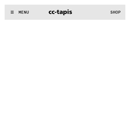
:..:^:.
.:^:.
.:^:.
.:^:.
.:^:.
.:^:.
.:^:.
.:^:.
.:^:.
.:^:.
.:^:.
.:^
WE MAKE RUGS
MENU
SHOP
:..:^:.
.:^:.
.:^:.
.:^:.
.:^:.
.:^:.
.:^:.
.:^:.
.:^:.
.:^:.
.:^:.
.:^