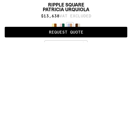
RIPPLE SQUARE
PATRICIA URQUIOLA
$13,638
VAT EXCLUDED
REQUEST QUOTE
LAVANDER ROOT
ALSO AVAILABLE IN
:
:
:
:
:
:
:
:
:
:
:
:
:
:
:
:
:
:
:
:
:
:
:
:
:
:
:
:
:
:
:
:
:
:
:
:
:
:
RIPPLE
RIPPLE 
RIPPLE 
SQUARE
SQUARE 
SOIE
:
:
:
:
:
:
:
:
:
:
:
:
:
:
:
:
:
:
:
:
:
:
:
:
:
:
:
:
:
:
:
:
:
:
:
:
:
:
:
:
:
:
:
:
:
:
:
:
:
:
:
:
:
:
:
:
:
:
:
:
:
:
:
:
:
:
:
:
:
PRODUCT DETAILS
DESCRIPTION
MATERIALS
100% Himalayan wool
CUSTOMIZATION
Proudly made by hand in Nepal.
TECHNIQUES
DOWNLOADS