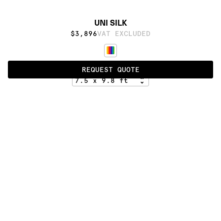
UNI SILK
$3,896
VAT EXCLUDED
UNLIMITED COLOR OPTIONS
REQUEST QUOTE
ALSO AVAILABLE IN
:
:
:
:
:
:
:
:
:
:
:
:
:
:
:
:
:
:
:
:
:
:
:
:
:
:
:
:
:
:
:
:
:
:
:
:
:
:
UNI 
SILK - 
UNI 
HK
SILK - 
HL
:
:
:
:
:
:
:
:
:
:
:
:
:
:
:
:
:
:
:
:
:
:
:
:
:
:
:
:
:
:
:
:
:
:
:
:
:
:
:
:
:
:
:
:
:
:
:
:
:
:
:
:
:
:
:
:
:
:
:
:
:
:
:
:
:
:
:
:
:
PRODUCT DETAILS
DESCRIPTION
MATERIALS
Bamboo silk
CUSTOMIZATION