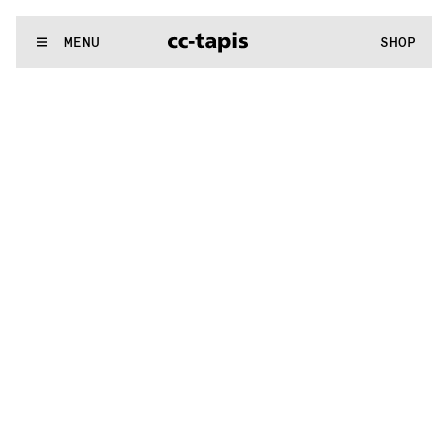
.:^:.
.:^:.
.:^:.
.:^:.
.:^:.
.:^:.
.:^:.
.:^:.
.:^:.
.:^:.
.:^:.
.:^:.
WE MAKE RUGS
MENU
SHOP
.:^:.
.:^:.
.:^:.
.:^:.
.:^:.
.:^:.
.:^:.
.:^:.
.:^:.
.:^:.
.:^:.
.:^:.