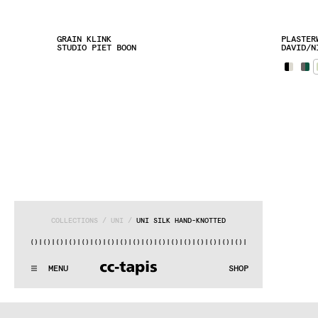
GRAIN KLINK
PLASTER
STUDIO PIET BOON
DAVID/N
COLLECTIONS
 / 
UNI
 / 
UNI SILK HAND-KNOTTED
|()
|()
|()
|()
|()
|()
|()
|()
|()
|()
|()
|()
|()
|()
|()
|()
|()
:^:..:^:.
.:^:.
.:^:.
.:^:.
.:^:.
.:^:.
.:^:.
.:^:.
.:^:.
.
MENU
SHOP
WE MAKE RUGS
:^:..:^:.
.:^:.
.:^:.
.:^:.
.:^:.
.:^:.
.:^:.
.:^:.
.:^:.
.
COLLECTIONS