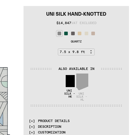
UNI SILK HAND-KNOTTED
$14,847
VAT EXCLUDED
QUARTZ
ALSO AVAILABLE IN
:
:
:
:
:
:
:
:
:
:
:
:
:
:
:
:
:
:
:
:
:
:
:
:
UNI 
SILK - 
UNI 
HK
SILK - 
HL
:
:
:
:
:
:
:
:
:
:
:
:
:
:
:
:
:
:
:
:
:
:
:
:
:
:
:
:
:
:
:
:
:
:
:
:
:
:
:
:
:
:
:
:
:
:
:
:
:
:
:
PRODUCT DETAILS
DESCRIPTION
MATERIALS
CUSTOMIZATION
100% Silk