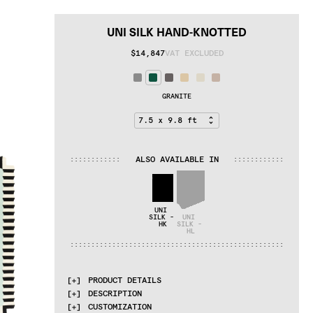
UNI SILK HAND-KNOTTED
$14,847
VAT EXCLUDED
GRANITE
ALSO AVAILABLE IN
:
:
:
:
:
:
:
:
:
:
:
:
:
:
:
:
:
:
:
:
:
:
:
:
UNI 
SILK - 
UNI 
HK
SILK - 
HL
:
:
:
:
:
:
:
:
:
:
:
:
:
:
:
:
:
:
:
:
:
:
:
:
:
:
:
:
:
:
:
:
:
:
:
:
:
:
:
:
:
:
:
:
:
:
:
:
:
:
:
PRODUCT DETAILS
DESCRIPTION
MATERIALS
CUSTOMIZATION
100% Silk