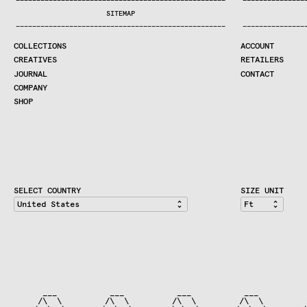
—
—
—
—
—
—
—
—
—
—
—
—
—
—
—
—
—
—
—
—
—
—
—
—
—
—
—
—
—
—
—
—
—
—
—
—
—
—
—
—
—
—
—
—
—
—
—
—
—
—
—
—
—
—
—
—
—
—
—
—
—
—
—
—
—
—
SEARCH
SITEMAP
CREATIVES
—
—
—
—
—
—
—
—
—
—
—
—
—
—
—
—
—
—
—
—
—
—
—
—
—
—
—
—
—
—
—
—
—
—
—
—
—
—
—
—
—
—
—
—
—
—
—
—
—
—
—
—
—
—
—
—
—
—
—
—
—
—
—
—
—
—
JOURNAL
COLLECTIONS
ACCOUNT
COMPANY
CREATIVES
RETAILERS
CONTRACT DIVISION
JOURNAL
CONTACT
COMPANY
SHOP
SHOP
CART
ACCOUNT
RETAILERS
CONTACT
SELECT COUNTRY
SIZE UNIT
      ___           ___           ___           ___          
     /\  \         /\  \         /\  \         /\  \         