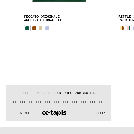
PECCATO ORIGINALE
RIPPLE 
ARCHIVIO FORNASETTI
PATRICI
COLLECTIONS
 / 
UNI
 / 
UNI SILK HAND-KNOTTED
)|()
|()
|()
|()
|()
|()
|()
|()
|()
|()
|()
|()
|()
|()
|()
|()
|(
:..:^:.
.:^:.
.:^:.
.:^:.
.:^:.
.:^:.
.:^:.
.:^:.
.:^:.
.:^
MENU
SHOP
WE MAKE RUGS
:..:^:.
.:^:.
.:^:.
.:^:.
.:^:.
.:^:.
.:^:.
.:^:.
.:^:.
.:^
COLLECTIONS