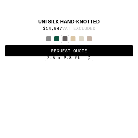
UNI SILK HAND-KNOTTED
$14,847
VAT EXCLUDED
D-005
REQUEST QUOTE
ALSO AVAILABLE IN
:
:
:
:
:
:
:
:
:
:
:
:
:
:
:
:
:
:
:
:
:
:
:
:
:
:
:
:
:
:
:
:
:
:
:
:
:
:
UNI 
SILK - 
UNI 
HK
SILK - 
HL
:
:
:
:
:
:
:
:
:
:
:
:
:
:
:
:
:
:
:
:
:
:
:
:
:
:
:
:
:
:
:
:
:
:
:
:
:
:
:
:
:
:
:
:
:
:
:
:
:
:
:
:
:
:
:
:
:
:
:
:
:
:
:
:
:
:
:
:
:
PRODUCT DETAILS
DESCRIPTION