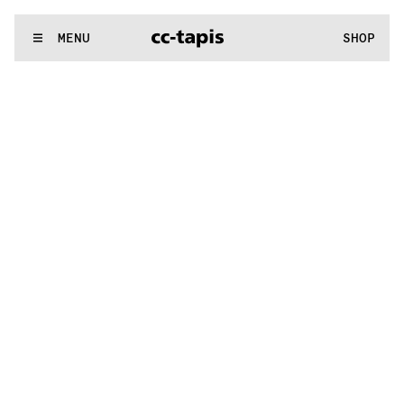
:^:..:^:.
.:^:.
.:^:.
.:^:.
.:^:.
.:^:.
.:^:.
.:^:.
.:^:.
.:^:.
.:^:.
.
WE MAKE RUGS
MENU
SHOP
:^:..:^:.
.:^:.
.:^:.
.:^:.
.:^:.
.:^:.
.:^:.
.:^:.
.:^:.
.:^:.
.:^:.
.