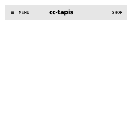
.:^:.
.:^:.
.:^:.
.:^:.
.:^:.
.:^:.
.:^:.
.:^:.
.:^:.
.:^:.
.:^:.
.:^:.
WE MAKE RUGS
MENU
SHOP
.:^:.
.:^:.
.:^:.
.:^:.
.:^:.
.:^:.
.:^:.
.:^:.
.:^:.
.:^:.
.:^:.
.:^:.