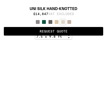
UNI SILK HAND-KNOTTED
$14,847
VAT EXCLUDED
AB10
REQUEST QUOTE
ALSO AVAILABLE IN
:
:
:
:
:
:
:
:
:
:
:
:
:
:
:
:
:
:
:
:
:
:
:
:
:
:
:
:
:
:
:
:
:
:
:
:
:
:
UNI 
SILK - 
UNI 
HK
SILK - 
HL
:
:
:
:
:
:
:
:
:
:
:
:
:
:
:
:
:
:
:
:
:
:
:
:
:
:
:
:
:
:
:
:
:
:
:
:
:
:
:
:
:
:
:
:
:
:
:
:
:
:
:
:
:
:
:
:
:
:
:
:
:
:
:
:
:
:
:
:
:
PRODUCT DETAILS
DESCRIPTION
MATERIALS
100% Silk
CUSTOMIZATION
Handloom-crafted rugs defined by simplicity, 