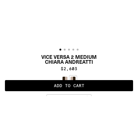
VICE VERSA 2 MEDIUM
CHIARA ANDREATTI
$2,603
ADD TO CART
LIGHT
ALSO AVAILABLE IN
:
:
:
:
:
:
:
:
:
:
:
:
:
:
:
:
:
:
:
:
:
:
:
:
:
:
:
:
:
:
:
:
:
:
:
:
:
: