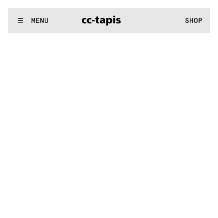
:^:..:^:.
.:^:.
.:^:.
.:^:.
.:^:.
.:^:.
.:^:.
.:^:.
.:^:.
.:^:.
.:^:.
.
WE MAKE RUGS
MENU
SHOP
:^:..:^:.
.:^:.
.:^:.
.:^:.
.:^:.
.:^:.
.:^:.
.:^:.
.:^:.
.:^:.
.:^:.
.