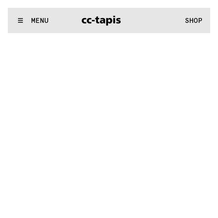
.:^:.
.:^:.
.:^:.
.:^:.
.:^:.
.:^:.
.:^:.
.:^:.
.:^:.
.:^:.
.:^:.
.:^:.
WE MAKE RUGS
MENU
SHOP
.:^:.
.:^:.
.:^:.
.:^:.
.:^:.
.:^:.
.:^:.
.:^:.
.:^:.
.:^:.
.:^:.
.:^:.