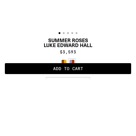
SUMMER ROSES
LUKE EDWARD HALL
$3,593
ADD TO CART
MAROON / LILAC / BURNT ORANGE
ALSO AVAILABLE IN
:
:
:
:
:
:
:
:
:
:
:
:
:
:
:
:
:
:
:
:
:
:
:
:
:
:
:
:
:
:
:
:
:
:
:
:
:
:
SUMMER 
SUMMER 
ROSES
ROSES 
BIG
:
:
:
:
:
:
:
:
:
:
:
:
:
:
:
:
:
:
:
:
:
:
:
:
:
:
:
:
:
:
:
:
:
:
:
:
:
:
:
:
:
:
:
:
:
:
:
:
:
:
:
:
:
:
:
:
:
:
:
:
:
:
:
:
:
:
:
:
: