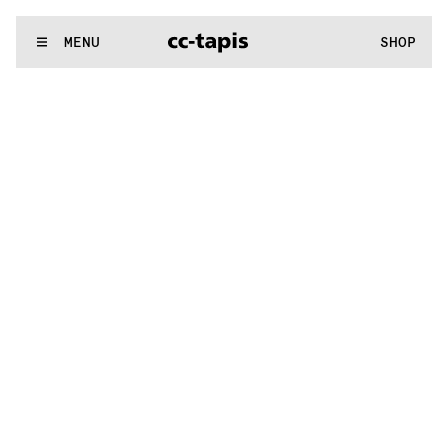
.:^:.
.:^:.
.:^:.
.:^:.
.:^:.
.:^:.
.:^:.
.:^:.
.:^:.
.:^:.
.:^:.
.:^:.
WE MAKE RUGS
MENU
SHOP
.:^:.
.:^:.
.:^:.
.:^:.
.:^:.
.:^:.
.:^:.
.:^:.
.:^:.
.:^:.
.:^:.
.:^:.