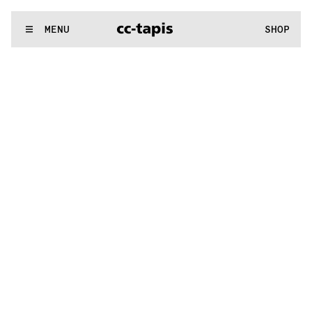
:^:..:^:.
.:^:.
.:^:.
.:^:.
.:^:.
.:^:.
.:^:.
.:^:.
.:^:.
.:^:.
.:^:.
.
WE MAKE RUGS
MENU
SHOP
:^:..:^:.
.:^:.
.:^:.
.:^:.
.:^:.
.:^:.
.:^:.
.:^:.
.:^:.
.:^:.
.:^:.
.