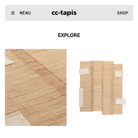
:..:^:.
.:^:.
.:^:.
.:^:.
.:^:.
.:^:.
.:^:.
.:^:.
.:^:.
.:^:.
.:^:.
.:^
WE MAKE RUGS
MENU
SHOP
:..:^:.
.:^:.
.:^:.
.:^:.
.:^:.
.:^:.
.:^:.
.:^:.
.:^:.
.:^:.
.:^:.
.:^
EXPLORE