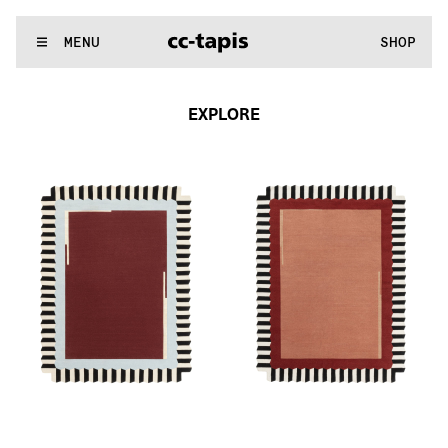
^:..:^:.
.:^:.
.:^:.
.:^:.
.:^:.
.:^:.
.:^:.
.:^:.
.:^:.
.:^:.
.:^:.
.:
WE MAKE RUGS
MENU
SHOP
^:..:^:.
.:^:.
.:^:.
.:^:.
.:^:.
.:^:.
.:^:.
.:^:.
.:^:.
.:^:.
.:^:.
.:
EXPLORE