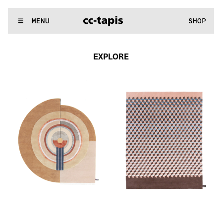
:^:..:^:.
.:^:.
.:^:.
.:^:.
.:^:.
.:^:.
.:^:.
.:^:.
.:^:.
.:^:.
.:^:.
.
WE MAKE RUGS
MENU
SHOP
:^:..:^:.
.:^:.
.:^:.
.:^:.
.:^:.
.:^:.
.:^:.
.:^:.
.:^:.
.:^:.
.:^:.
.
EXPLORE