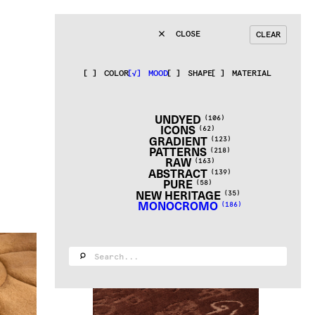
CLOSE
CLEAR
COLOR
MOOD
SHAPE
MATERIAL
UNDYED
(106)
ICONS
(62)
GRADIENT
(123)
PATTERNS
(218)
RAW
(163)
ABSTRACT
(139)
PURE
(58)
NEW HERITAGE
(35)
MONOCROMO
(186)
GRID
S
[
M
]
L