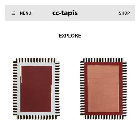
:^:..:^:.
.:^:.
.:^:.
.:^:.
.:^:.
.:^:.
.:^:.
.:^:.
.:^:.
.:^:.
.:^:.
.
WE MAKE RUGS
MENU
SHOP
:^:..:^:.
.:^:.
.:^:.
.:^:.
.:^:.
.:^:.
.:^:.
.:^:.
.:^:.
.:^:.
.:^:.
.
EXPLORE