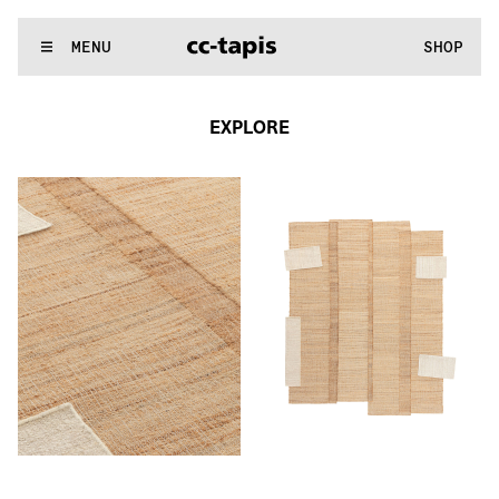
^:..:^:.
.:^:.
.:^:.
.:^:.
.:^:.
.:^:.
.:^:.
.:^:.
.:^:.
.:^:.
.:^:.
.:
WE MAKE RUGS
MENU
SHOP
^:..:^:.
.:^:.
.:^:.
.:^:.
.:^:.
.:^:.
.:^:.
.:^:.
.:^:.
.:^:.
.:^:.
.:
EXPLORE