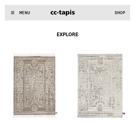
:^:..:^:.
.:^:.
.:^:.
.:^:.
.:^:.
.:^:.
.:^:.
.:^:.
.:^:.
.:^:.
.:^:.
.
WE MAKE RUGS
MENU
SHOP
:^:..:^:.
.:^:.
.:^:.
.:^:.
.:^:.
.:^:.
.:^:.
.:^:.
.:^:.
.:^:.
.:^:.
.
EXPLORE